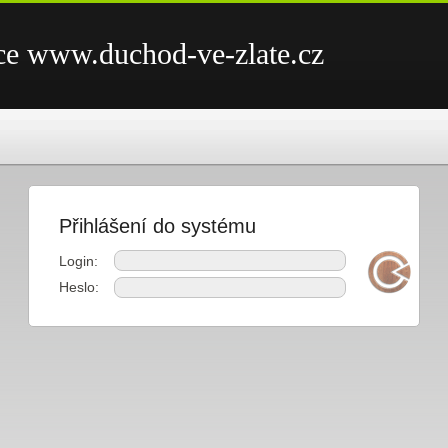
ce www.duchod-ve-zlate.cz
Přihlášení do systému
Login:
Heslo: